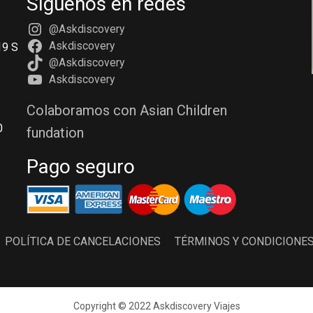
Síguenos en redes
@Askdiscovery
Askdiscovery
19 S
@Askdiscovery
Askdiscovery
Colaboramos con Asian Children
0
fundation
Pago seguro
POLÍTICA DE CANCELACIONES
TÉRMINOS Y CONDICIONE
Copyright © 2022 Askdiscovery Viajes