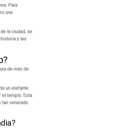
nna. Para
 es una
de la ciudad, se
historia y las
p?
tura de más de
de un elefante
r el templo. Esta
es tan venerado
ndia?