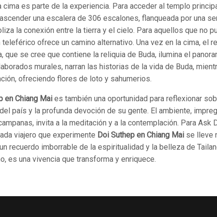
a cima es parte de la experiencia. Para acceder al templo princip
 ascender una escalera de 306 escalones, flanqueada por una ser
iza la conexión entre la tierra y el cielo. Para aquellos que no p
 teleférico ofrece un camino alternativo. Una vez en la cima, el r
, que se cree que contiene la reliquia de Buda, ilumina el panor
aborados murales, narran las historias de la vida de Buda, mient
ción, ofreciendo flores de loto y sahumerios.
p en Chiang Mai
es también una oportunidad para reflexionar sobr
 del país y la profunda devoción de su gente. El ambiente, impre
campanas, invita a la meditación y a la contemplación. Para Ask D
cada viajero que experimente
Doi Suthep en Chiang Mai
se lleve 
 un recuerdo imborrable de la espiritualidad y la belleza de Taila
o, es una vivencia que transforma y enriquece.