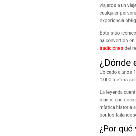
viajeros a un via
cualquier persona
experiencia obli
Este sitio icóni
ha convertido en 
tradiciones
del r
¿Dónde e
Ubicado a unos 1
1.000 metros sobr
La leyenda cuent
blanco que deambu
mística historia 
por los tailandes
¿Por qué 