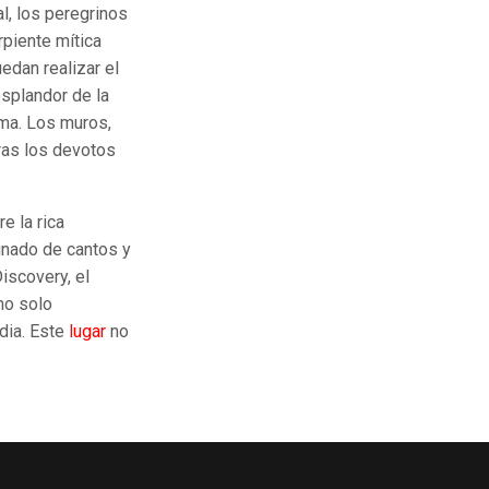
al, los peregrinos
piente mítica
uedan realizar el
esplandor de la
ama. Los muros,
ras los devotos
e la rica
gnado de cantos y
iscovery, el
no solo
ndia. Este
lugar
no