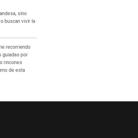
landesa, sino
s buscan vivir la
he recorriendo
as guiadas por
os rincones
urno de esta