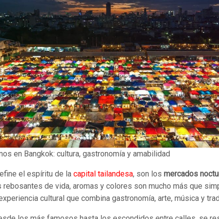
os en Bangkok: cultura, gastronomía y amabilidad
efine el espíritu de la
capital tailandesa
, son los
mercados noctu
s rebosantes de vida, aromas y colores son mucho más que sim
xperiencia cultural que combina gastronomía, arte, música y trad
desde los más famosos hasta los escondidos entre calles, se res