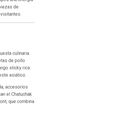
 piezas de
visitantes.
esta culinaria.
etas de pollo
ngo sticky rice.
ste asiático.
a, accesorios
acan el Chatuchak
front, que combina