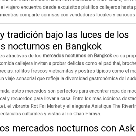
 el viajero encuentra desde exquisitos platillos callejeros hasta
, mientras comparte sonrisas con vendedores locales y curiosos 
 tradición bajo las luces de los
s nocturnos en Bangkok
es atractivos de los
mercados nocturnos en Bangkok
es su propu
mida callejera invitan a probar delicias como el pad thai, broch
cias, rollitos frescos vietnamitas y postres típicos como el ma
 viaje sensorial que refleja la diversidad gastronómica del sude
ida, estos mercados son perfectos para encontrar ropa de mod
local y recuerdos para llevar a casa. Entre los más icónicos dest
et, el vibrante Rot Fai Market y el elegante Asiatique The River
ctáculos culturales y vistas al río Chao Phraya.
los mercados nocturnos con Ask