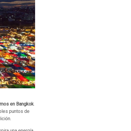
rnos en Bangkok
.
ples puntos de
ición.
pira una energía