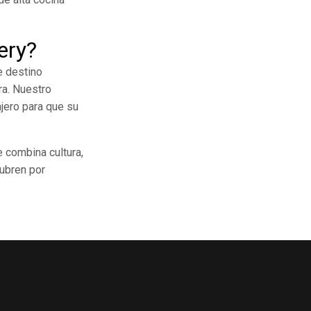
ery?
e destino
ra. Nuestro
jero para que su
 combina cultura,
cubren por