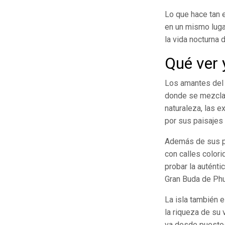
Lo que hace tan 
en un mismo luga
la vida nocturna 
Qué ver 
Los amantes del 
donde se mezclan
naturaleza, las e
por sus paisajes
Además de sus pl
con calles color
probar la auténti
Gran Buda de Phu
La isla también e
la riqueza de su 
va desde puestos