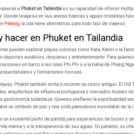
especial a
Phuket en Tailandia
es su capacidad de ofrecer múltip
r. Desde relajarse en sus arenas blancas y aguas cristalinas ha
de
Patong
, la isla tiene alternativas para todo tipo de viajeros.
y hacer en Phuket en Tailandia
mar pueden explorar playas icónicas como Kata, Karon o la fam
 deportes acuáticos, descanso y entretenimiento. Para quiene
xcursiones en barco a las islas Phi Phi o a la bahía de Phang Ng
 espectaculares y formaciones rocosas.
ayas, Phuket también invita a recorrer su casco antiguo. El Old
idas, arquitectura de influencia portuguesa y mercados locales 
ca gastronomía tailandesa. Quienes prefieren la espiritualidad en
ket un símbolo de paz y una vista panorámica inolvidable de la
i
s un excelente punto de partida para experiencias de buceo y sno
vida marina y a la transparencia de sus aguas. En paralelo, su of
 callejeros con pad thai y mariscos frescos hasta restaurantes 