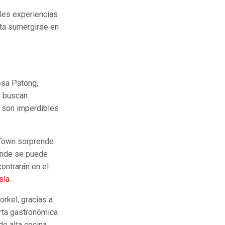
les experiencias
sta sumergirse en
osa Patong,
s buscan
a son imperdibles
 Town sorprende
donde se puede
contrarán en el
sla.
rkel, gracias a
erta gastronómica
de alta cocina