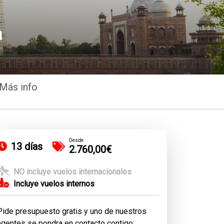
a
Más info
Desde
13 días
2.760,00€
NO incluye vuelos internacionales
Incluye vuelos internos
Pide presupuesto gratis y uno de nuestros
agentes se pondra en contacto contigo: