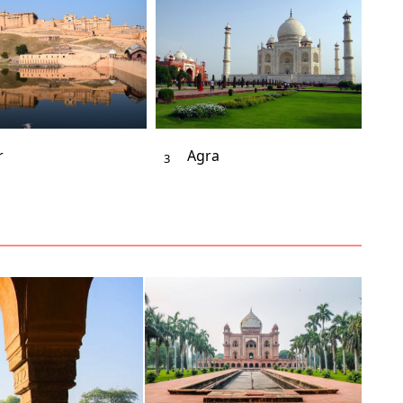
r
Agra
3
4