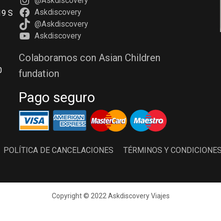
@Askdiscovery
Askdiscovery
19 S
@Askdiscovery
Askdiscovery
Colaboramos con Asian Children
0
fundation
Pago seguro
POLÍTICA DE CANCELACIONES
TÉRMINOS Y CONDICIONE
Copyright © 2022 Askdiscovery Viajes