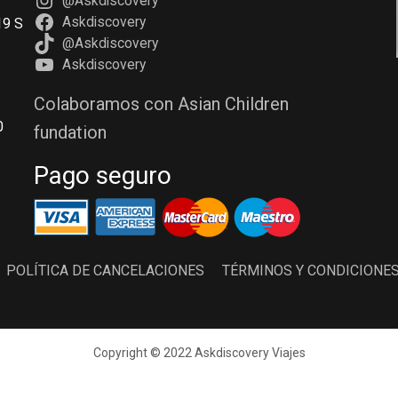
@Askdiscovery
Askdiscovery
19 S
@Askdiscovery
Askdiscovery
Colaboramos con Asian Children
0
fundation
Pago seguro
POLÍTICA DE CANCELACIONES
TÉRMINOS Y CONDICIONE
Copyright © 2022 Askdiscovery Viajes