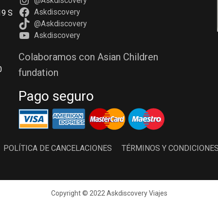
@Askdiscovery
Askdiscovery
19 S
@Askdiscovery
Askdiscovery
Colaboramos con Asian Children
0
fundation
Pago seguro
POLÍTICA DE CANCELACIONES
TÉRMINOS Y CONDICIONE
Copyright © 2022 Askdiscovery Viajes