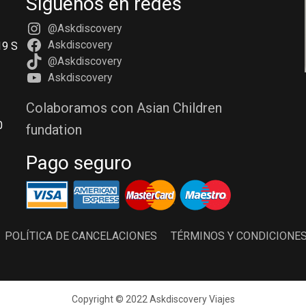
Síguenos en redes
@Askdiscovery
Askdiscovery
19 S
@Askdiscovery
Askdiscovery
Colaboramos con Asian Children
0
fundation
Pago seguro
POLÍTICA DE CANCELACIONES
TÉRMINOS Y CONDICIONE
Copyright © 2022 Askdiscovery Viajes