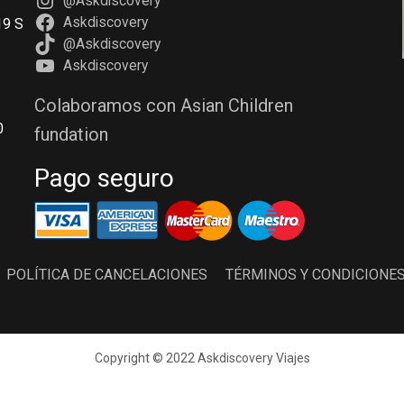
@Askdiscovery
Askdiscovery
19 S
@Askdiscovery
Askdiscovery
Colaboramos con Asian Children
0
fundation
Pago seguro
POLÍTICA DE CANCELACIONES
TÉRMINOS Y CONDICIONE
Copyright © 2022 Askdiscovery Viajes