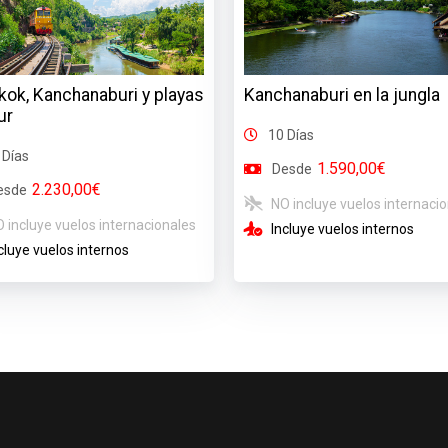
ok, Kanchanaburi y playas
Kanchanaburi en la jungla
ur
10 Días
 Días
1.590,00€
Desde
2.230,00€
esde
NO incluye vuelos internaci
 incluye vuelos internacionales
Incluye vuelos internos
cluye vuelos internos