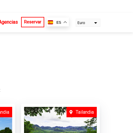
Agencias
Reservar
ES
Euro
Dollar
t
andia
Tailandia