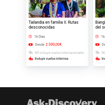
Tailandia en familia II. Rutas
Bangk
desconocidas
del s
16 Días
16
2.590,00€
Desde
D
NO incluye vuelos internacionales
NO
Incluye vuelos internos
In