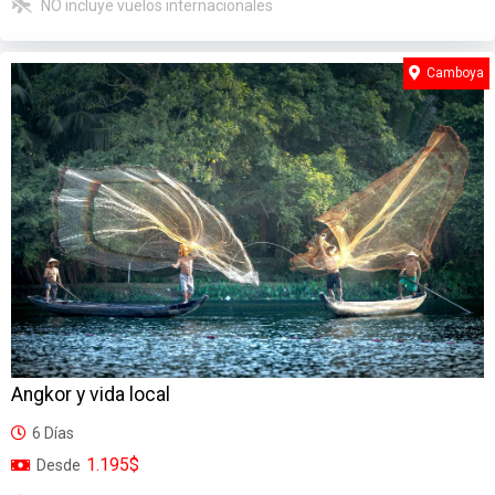
NO incluye vuelos internacionales
Camboya
Angkor y vida local
6 Días
1.195$
Desde