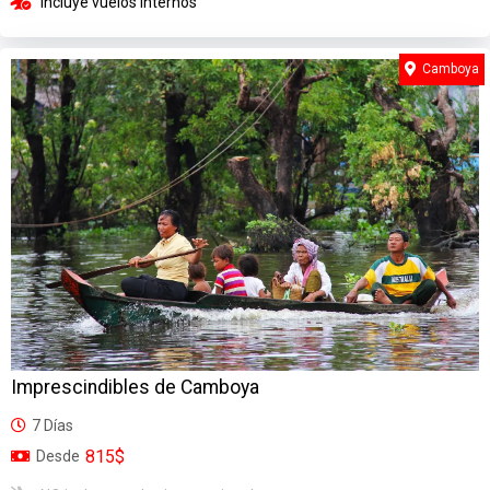
Incluye vuelos internos
Camboya
Imprescindibles de Camboya
7 Días
815$
Desde