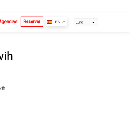
Agencias
Reservar
ES
Euro
Dollar
wih
wih