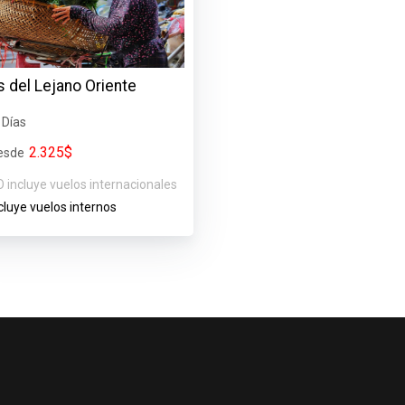
 del Lejano Oriente
 Días
2.325$
esde
 incluye vuelos internacionales
cluye vuelos internos