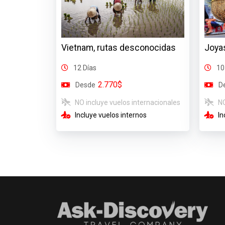
Vietnam, rutas desconocidas
Joyas
12 Días
10
2.770$
Desde
D
NO incluye vuelos internacionales
NO
Incluye vuelos internos
In