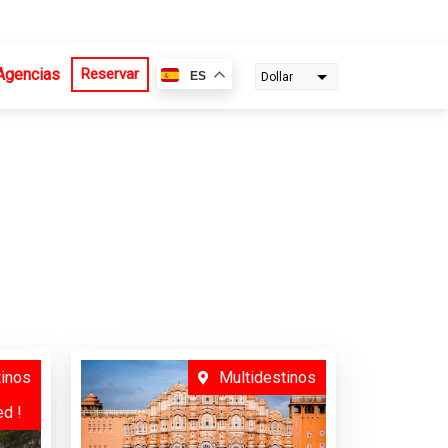
Agencias
Reservar
ES
Dollar
Euro
tinos
Multidestinos
ed !