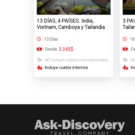
13 DÍAS, 4 PAÍSES. India,
3 PA
Vietnam, Camboya y Tailandia
Taila
13 Días
10
3.345$
Desde
D
NO incluye vuelos internacionales
NO
Incluye vuelos internos
In