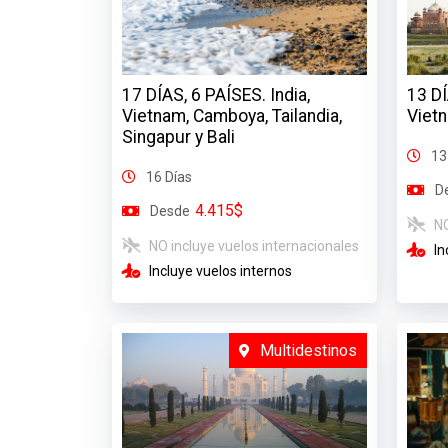
17 DÍAS, 6 PAÍSES. India,
13 DÍ
Vietnam, Camboya, Tailandia,
Vietn
Singapur y Bali
13
16 Días
D
4.415$
Desde
NO
NO incluye vuelos internacionales
In
Incluye vuelos internos
Multidestinos