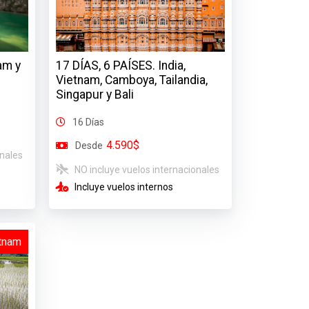
am y
17 DÍAS, 6 PAÍSES. India,
Vietnam, Camboya, Tailandia,
Singapur y Bali
16 Días
4.590$
Desde
onales
NO incluye vuelos internacionales
Incluye vuelos internos
tnam