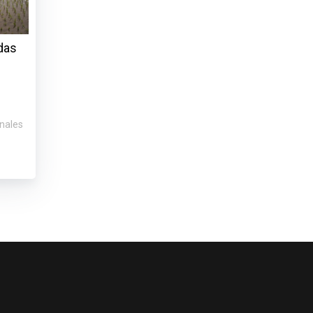
das
onales