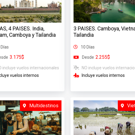
AS, 4 PAISES. India,
3 PAISES. Camboya, Vietn
am, Camboya y Tailandia
Tailandia
 Días
10 Días
3.175$
2.255$
esde
Desde
 incluye vuelos internacionales
NO incluye vuelos internaci
cluye vuelos internos
Incluye vuelos internos
Multidestinos
Vie