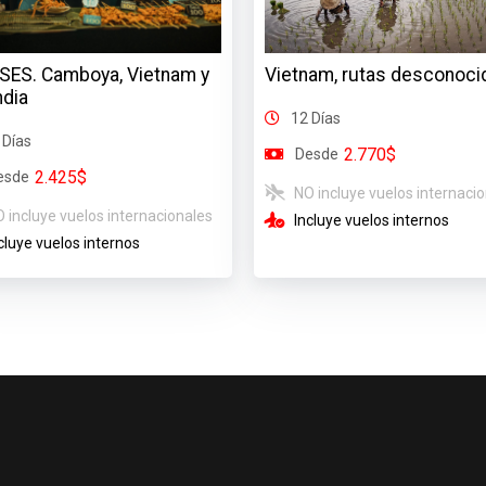
ISES. Camboya, Vietnam y
Vietnam, rutas desconoci
ndia
12 Días
 Días
2.770$
Desde
2.425$
esde
NO incluye vuelos internaci
 incluye vuelos internacionales
Incluye vuelos internos
cluye vuelos internos