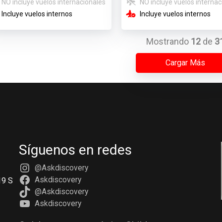
NO incluye vuelos internacionales
NO incluye vuelos internac
Incluye vuelos internos
Incluye vuelos internos
Mostrando
12
de
3
Cargar Más
Síguenos en redes
@Askdiscovery
Askdiscovery
19 S
@Askdiscovery
Askdiscovery