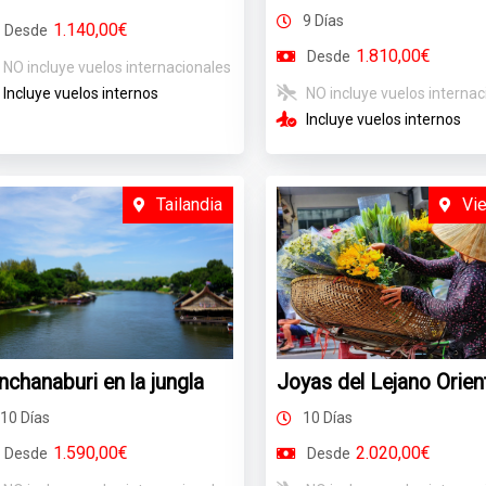
9 Días
1.140,00€
Desde
1.810,00€
Desde
NO incluye vuelos internacionales
Incluye vuelos internos
NO incluye vuelos internac
Incluye vuelos internos
Tailandia
Vi
nchanaburi en la jungla
Joyas del Lejano Orien
10 Días
10 Días
1.590,00€
2.020,00€
Desde
Desde