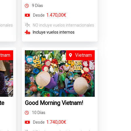
9 Días
1.470,00€
Desde
ionales
NO incluye vuelos internacionales
Incluye vuelos internos
etnam
Vietnam
te
Good Morning Vietnam!
10 Días
1.740,00€
Desde