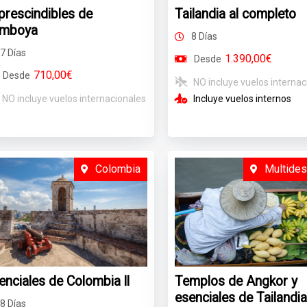
prescindibles de
Tailandia al completo
mboya
8 Días
7 Días
1.390,00€
Desde
710,00€
Desde
NO incluye vuelos internac
NO incluye vuelos internacionales
Incluye vuelos internos
Colombia
Multides
enciales de Colombia ll
Templos de Angkor y
esenciales de Tailandia
8 Días