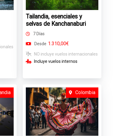
Tailandia, esenciales y
selvas de Kanchanaburi
7 Días
1.310,00€
Desde
ionales
NO incluye vuelos internacionales
Incluye vuelos internos
landia
Colombia