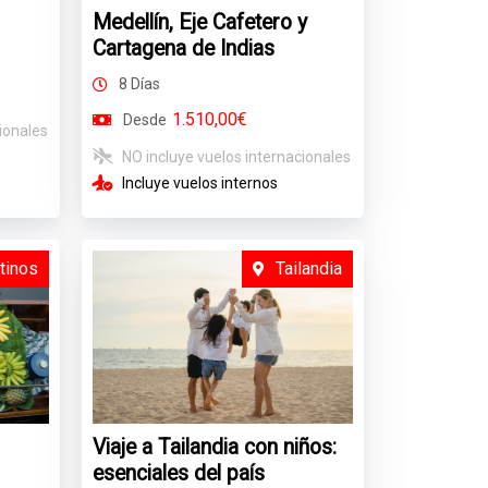
Medellín, Eje Cafetero y
Cartagena de Indias
8 Días
1.510,00€
Desde
ionales
NO incluye vuelos internacionales
Incluye vuelos internos
tinos
Tailandia
Viaje a Tailandia con niños:
esenciales del país