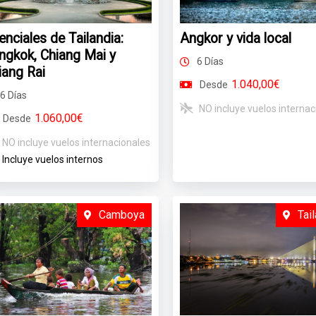
enciales de Tailandia:
Angkor y vida local
ngkok, Chiang Mai y
6 Días
iang Rai
1.040,00€
Desde
6 Días
NO incluye vuelos internac
1.060,00€
Desde
NO incluye vuelos internacionales
Incluye vuelos internos
Camboya
Tai